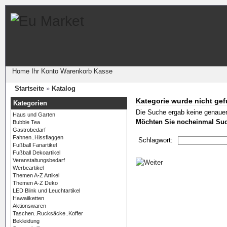
Home
Ihr Konto
Warenkorb
Kasse
Startseite
»
Katalog
Kategorie wurde nicht ge
Kategorien
Die Suche ergab keine genauen
Haus und Garten
Möchten Sie nocheinmal Su
Bubble Tea
Gastrobedarf
Fahnen..Hissflaggen
Schlagwort:
Fußball Fanartikel
Fußball Dekoartikel
Veranstaltungsbedarf
Werbeartikel
Themen A-Z Artikel
Themen A-Z Deko
LED Blink und Leuchtartikel
Hawaiiketten
Aktionswaren
Taschen..Rucksäcke..Koffer
Bekleidung