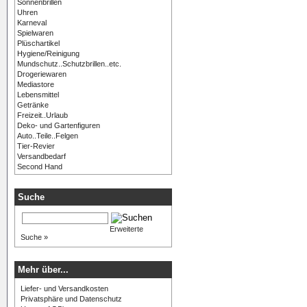
Sonnenbrillen
Uhren
Karneval
Spielwaren
Plüschartikel
Hygiene/Reinigung
Mundschutz..Schutzbrillen..etc.
Drogeriewaren
Mediastore
Lebensmittel
Getränke
Freizeit..Urlaub
Deko- und Gartenfiguren
Auto..Teile..Felgen
Tier-Revier
Versandbedarf
Second Hand
Suche
Erweiterte
Suche »
Mehr über...
Liefer- und Versandkosten
Privatsphäre und Datenschutz