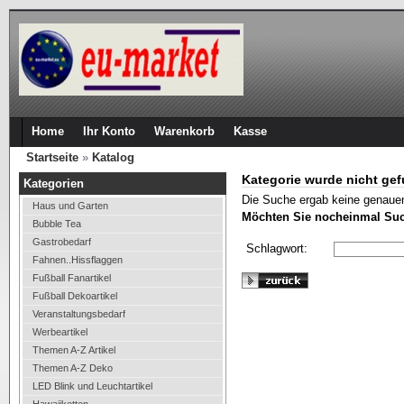
Home
Ihr Konto
Warenkorb
Kasse
Startseite
»
Katalog
Kategorie wurde nicht ge
Kategorien
Die Suche ergab keine genauen
Haus und Garten
Möchten Sie nocheinmal Su
Bubble Tea
Gastrobedarf
Schlagwort:
Fahnen..Hissflaggen
Fußball Fanartikel
Fußball Dekoartikel
Veranstaltungsbedarf
Werbeartikel
Themen A-Z Artikel
Themen A-Z Deko
LED Blink und Leuchtartikel