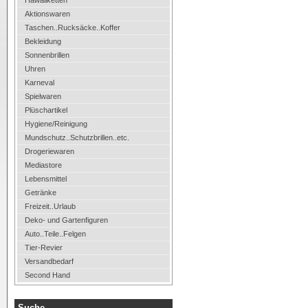
Hawaiiketten
Aktionswaren
Taschen..Rucksäcke..Koffer
Bekleidung
Sonnenbrillen
Uhren
Karneval
Spielwaren
Plüschartikel
Hygiene/Reinigung
Mundschutz..Schutzbrillen..etc.
Drogeriewaren
Mediastore
Lebensmittel
Getränke
Freizeit..Urlaub
Deko- und Gartenfiguren
Auto..Teile..Felgen
Tier-Revier
Versandbedarf
Second Hand
Suche