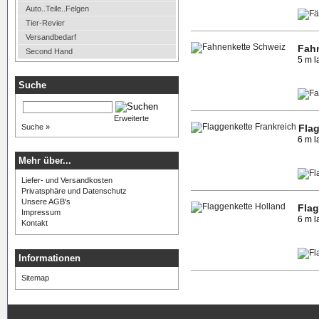
Auto..Teile..Felgen
Tier-Revier
Versandbedarf
Fah
Second Hand
5 m l
Suche
Erweiterte
Suche »
Fla
6 m l
Mehr über...
Liefer- und Versandkosten
Privatsphäre und Datenschutz
Unsere AGB's
Flag
Impressum
6 m l
Kontakt
Informationen
Sitemap