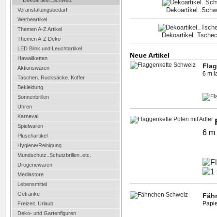
Dekoartikel..Schweiz
Dekoartikel..Schw
Veranstaltungsbedarf
Werbeartikel
Themen A-Z Artikel
Dekoartikel..Tsche
Themen A-Z Deko
LED Blink und Leuchtartikel
Neue Artikel
Hawaiiketten
Flag
Aktionswaren
6 m l
Taschen..Rucksäcke..Koffer
Bekleidung
Sonnenbrillen
Uhren
Karneval
Spielwaren
6 m 
Plüschartikel
Hygiene/Reinigung
Mundschutz..Schutzbrillen..etc.
Drogeriewaren
Mediastore
Lebensmittel
Getränke
Fäh
Papie
Freizeit..Urlaub
Deko- und Gartenfiguren