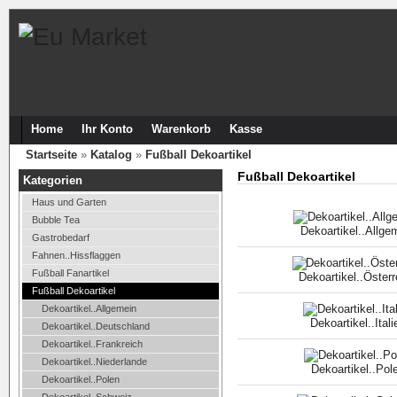
Home
Ihr Konto
Warenkorb
Kasse
Startseite
»
Katalog
»
Fußball Dekoartikel
Fußball Dekoartikel
Kategorien
Haus und Garten
Bubble Tea
Dekoartikel..Allge
Gastrobedarf
Fahnen..Hissflaggen
Fußball Fanartikel
Dekoartikel..Österr
Fußball Dekoartikel
Dekoartikel..Allgemein
Dekoartikel..Itali
Dekoartikel..Deutschland
Dekoartikel..Frankreich
Dekoartikel..Niederlande
Dekoartikel..Pol
Dekoartikel..Polen