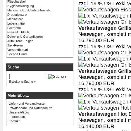
Plüschartikel
zzgl. 19 % UST exkl.
V
Hygiene/Reinigung
Mundschutz..Schutzbrillen..etc.
Drogeriewaren
Mediastore
Lebensmittel
Verkaufswagen Grills
Getränke
Freizeit..Urlaub
Neuwagen, komplett m
Deko- und Gartenfiguren
16.790,00 EUR
Auto..Teile..Felgen
zzgl. 19 % UST exkl.
V
Tier-Revier
Versandbedarf
Second Hand
Suche
Verkaufswagen Grills
Neuwagen, komplett m
Erweiterte Suche »
16.790,00 EUR
zzgl. 19 % UST exkl.
V
Mehr über...
Liefer- und Versandkosten
Privatsphäre und Datenschutz
Unsere AGB's
Verkaufswagen Hot 
Impressum
Neuwagen, komplett m
Kontakt
16.140,00 EUR