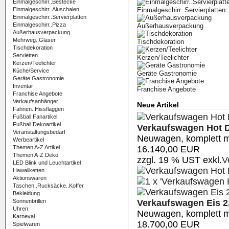
Einmalgeschirr..Bestecke
Einmalgeschirr..Aluschalen
Einmalgeschirr..Servierplatten
Einmalgeschirr..Servierplatten
Einmalgeschirr..Pizza
Außerhausverpackung
Außerhausverpackung
Mehrweg..Gläser
Tischdekoration
Tischdekoration
Servietten
Kerzen/Teelichter
Kerzen/Teelichter
Küche/Service
Geräte Gastronomie
Geräte Gastronomie
Inventar
Franchise Angebote
Franchise Angebote
Verkaufsanhänger
Neue Artikel
Fahnen..Hissflaggen
Fußball Fanartikel
Fußball Dekoartikel
Verkaufswagen Hot D
Veranstaltungsbedarf
Neuwagen, komplett m
Werbeartikel
16.140,00 EUR
Themen A-Z Artikel
Themen A-Z Deko
zzgl. 19 % UST exkl.
V
LED Blink und Leuchtartikel
Hawaiiketten
Aktionswaren
Taschen..Rucksäcke..Koffer
Bekleidung
Verkaufswagen Eis 2
Sonnenbrillen
Uhren
Neuwagen, komplett m
Karneval
18.700,00 EUR
Spielwaren