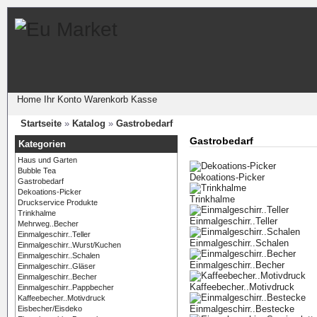
Home
Ihr Konto
Warenkorb
Kasse
Startseite
»
Katalog
»
Gastrobedarf
Gastrobedarf
Kategorien
Haus und Garten
Bubble Tea
Dekoations-Picker
Gastrobedarf
Dekoations-Picker
Trinkhalme
Druckservice Produkte
Trinkhalme
Einmalgeschirr..Teller
Mehrweg..Becher
Einmalgeschirr..Teller
Einmalgeschirr..Schalen
Einmalgeschirr..Wurst/Kuchen
Einmalgeschirr..Schalen
Einmalgeschirr..Becher
Einmalgeschirr..Gläser
Einmalgeschirr..Becher
Kaffeebecher..Motivdruck
Einmalgeschirr..Pappbecher
Kaffeebecher..Motivdruck
Einmalgeschirr..Bestecke
Eisbecher/Eisdeko