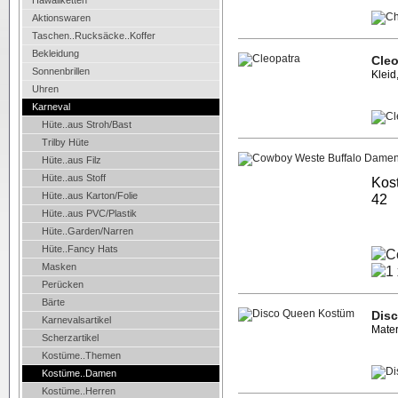
Hawaiiketten
Aktionswaren
Taschen..Rucksäcke..Koffer
Bekleidung
Cleo
Sonnenbrillen
Kleid
Uhren
Karneval
Hüte..aus Stroh/Bast
Trilby Hüte
Hüte..aus Filz
Hüte..aus Stoff
Kost
Hüte..aus Karton/Folie
42
Hüte..aus PVC/Plastik
Hüte..Garden/Narren
Hüte..Fancy Hats
Masken
Perücken
Bärte
Dis
Karnevalsartikel
Mater
Scherzartikel
Kostüme..Themen
Kostüme..Damen
Kostüme..Herren