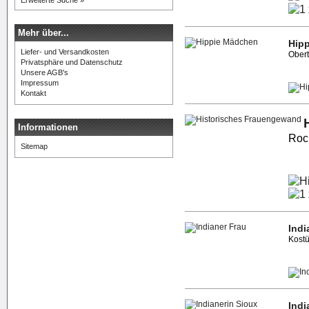
Erweiterte Suche »
Mehr über...
Hip
Liefer- und Versandkosten
Obert
Privatsphäre und Datenschutz
Unsere AGB's
Impressum
Kontakt
Informationen
Rock
Sitemap
Indi
Kostü
Indi