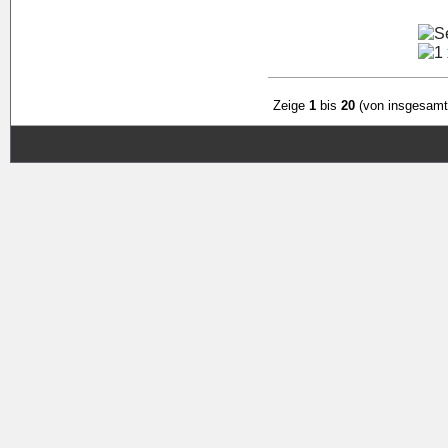
Zeige
1
bis
20
(von insgesam