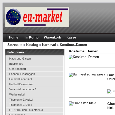
Home
Ihr Konto
Warenkorb
Kasse
Startseite
»
Katalog
»
Karneval
»
Kostüme..Damen
Kostüme..Damen
Kategorien
Haus und Garten
Bubble Tea
Gastrobedarf
Fahnen..Hissflaggen
Bun
Ohren
Fußball Fanartikel
Fußball Dekoartikel
Veranstaltungsbedarf
Werbeartikel
Themen A-Z Artikel
Char
Themen A-Z Deko
Kleid
LED Blink und Leuchtartikel