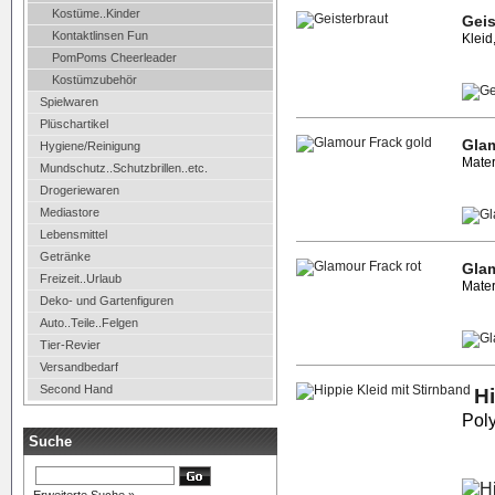
Kostüme..Kinder
Geis
Kontaktlinsen Fun
Kleid
PomPoms Cheerleader
Kostümzubehör
Spielwaren
Plüschartikel
Glam
Hygiene/Reinigung
Mater
Mundschutz..Schutzbrillen..etc.
Drogeriewaren
Mediastore
Lebensmittel
Getränke
Glam
Freizeit..Urlaub
Mater
Deko- und Gartenfiguren
Auto..Teile..Felgen
Tier-Revier
Versandbedarf
Second Hand
Hi
Poly
Suche