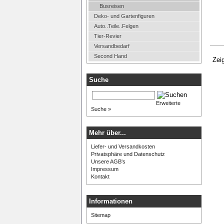
Busreisen
Deko- und Gartenfiguren
Auto..Teile..Felgen
Tier-Revier
Versandbedarf
Second Hand
Zei
Suche
Erweiterte
Suche »
Mehr über...
Liefer- und Versandkosten
Privatsphäre und Datenschutz
Unsere AGB's
Impressum
Kontakt
Informationen
Sitemap