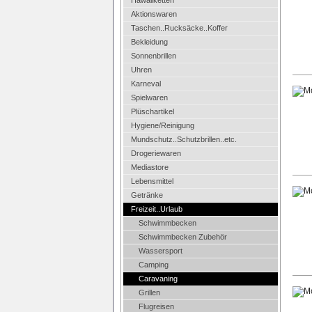
Hawaiiketten
Aktionswaren
Taschen..Rucksäcke..Koffer
Bekleidung
Sonnenbrillen
Uhren
Karneval
Spielwaren
Plüschartikel
Hygiene/Reinigung
Mundschutz..Schutzbrillen..etc.
Drogeriewaren
Mediastore
Lebensmittel
Getränke
Freizeit..Urlaub
Schwimmbecken
Schwimmbecken Zubehör
Wassersport
Camping
Caravaning
Grillen
Flugreisen