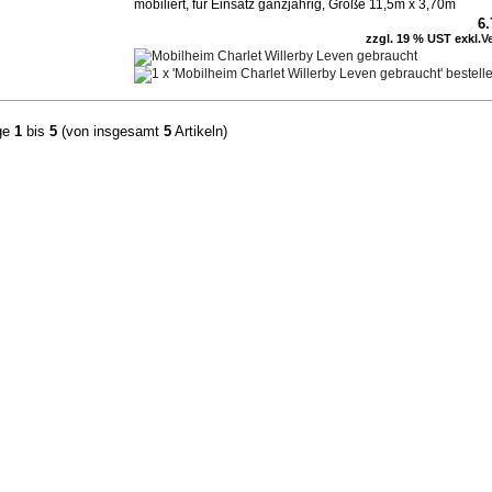
möbiliert, für Einsatz ganzjährig, Größe 11,5m x 3,70m
6
zzgl. 19 % UST exkl.
V
ge
1
bis
5
(von insgesamt
5
Artikeln)