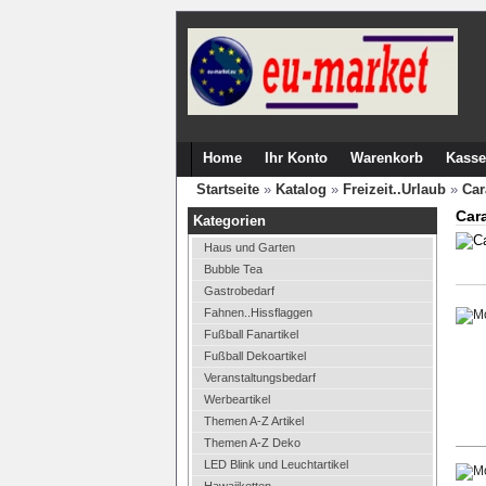
Home
Ihr Konto
Warenkorb
Kasse
Startseite
»
Katalog
»
Freizeit..Urlaub
»
Car
Car
Kategorien
Haus und Garten
Bubble Tea
Gastrobedarf
Fahnen..Hissflaggen
Fußball Fanartikel
Fußball Dekoartikel
Veranstaltungsbedarf
Werbeartikel
Themen A-Z Artikel
Themen A-Z Deko
LED Blink und Leuchtartikel