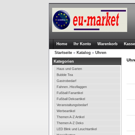
Home
Ihr Konto
Warenkorb
Kasse
Startseite
»
Katalog
»
Uhren
Uhr
Kategorien
Haus und Garten
Bubble Tea
Gastrobedarf
Fahnen..Hissflaggen
Fußball Fanartikel
Fußball Dekoartikel
Veranstaltungsbedarf
Werbeartikel
Themen A-Z Artikel
Themen A-Z Deko
LED Blink und Leuchtartikel