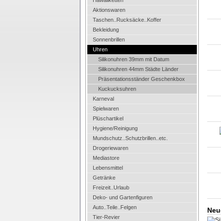
Hawaiiketten
Aktionswaren
Taschen..Rucksäcke..Koffer
Bekleidung
Sonnenbrillen
Uhren
Silikonuhren 39mm mit Datum
Silikonuhren 44mm Städte Länder
Präsentationsständer Geschenkbox
Kuckucksuhren
Karneval
Spielwaren
Plüschartikel
Hygiene/Reinigung
Mundschutz..Schutzbrillen..etc.
Drogeriewaren
Mediastore
Lebensmittel
Getränke
Freizeit..Urlaub
Deko- und Gartenfiguren
Auto..Teile..Felgen
Neue
Tier-Revier