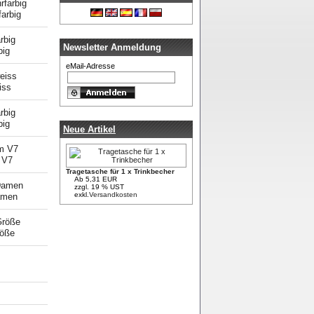
arbig
Newsletter Anmeldung
big
eMail-Adresse
iss
big
Neue Artikel
 V7
Tragetasche für 1 x Trinkbecher
Ab 5,31 EUR
zzgl. 19 % UST
exkl.
Versandkosten
amen
röße