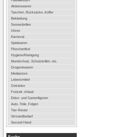
Hawaiiketten
Aktionswaren
Taschen..Rucksäcke..Koffer
Bekleidung
Sonnenbrillen
Uhren
Karneval
Spielwaren
Plüschartikel
Hygiene/Reinigung
Mundschutz..Schutzbrillen..etc.
Drogeriewaren
Mediastore
Lebensmittel
Getränke
Freizeit..Urlaub
Deko- und Gartenfiguren
Auto..Teile..Felgen
Tier-Revier
Versandbedarf
Second Hand
Suche