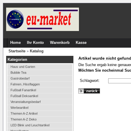
Home
Ihr Konto
Warenkorb
Kasse
Startseite
»
Katalog
Artikel wurde nicht gefun
Kategorien
Die Suche ergab keine genauen
Haus und Garten
Möchten Sie nocheinmal Su
Bubble Tea
Gastrobedarf
Schlagwort:
Fahnen..Hissflaggen
Fußball Fanartikel
Fußball Dekoartikel
Veranstaltungsbedarf
Werbeartikel
Themen A-Z Artikel
Themen A-Z Deko
LED Blink und Leuchtartikel